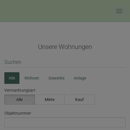
Navig
Unsere Wohnungen
Suchen
Alle
Wohnen
Gewerbe
Anlage
Vermarktungsart
Alle
Miete
Kauf
Objektnummer