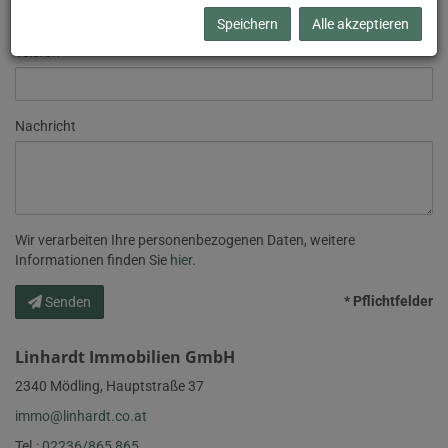
Speichern
Alle akzeptieren
Telefon
Nachricht
Wir verarbeiten Ihre personenbezogenen Daten, weitere
Informationen finden Sie
hier
.
* Pflichtfelder
Senden
Linhardt Immobilien GmbH
2340 Mödling, Hauptstraße 37
immo@linhardt.co.at
Tel.:
02236/865 865