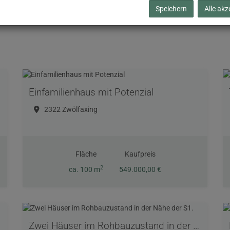
Speichern
Alle akz
Einfamilienhaus mit Potenzial
2322 Zwölfaxing
Fläche
Kaufpreis
2
ca. 100 m
549.000,00 €
Zwei Häuser im Rohbauzustand in der Nähe der S1.