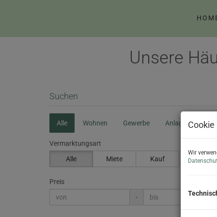
HOM
Unsere Häu
Suchen
Alle
Wohnen
Gewerbe
Anlage
Cookie 
Vermarktungsart
Wir verwen
Alle
Miete
Kauf
Datenschut
Preis
Technisc
-