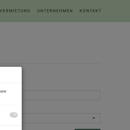
 VERMIETUNG
UNTERNEHMEN
KONTAKT
jektart
erer
LZ