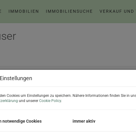
E
IMMOBILIEN
IMMOBILIENSUCHE
VERKAUF UND
ser
Einstellungen
Objektnummer
Ob
den Cookies um Einstellungen zu speichern. Nähere Informationen finden Sie in uns
zerklärung
und unserer
Cookie Policy
.
Zimmer
P
h notwendige Cookies
immer aktiv
-