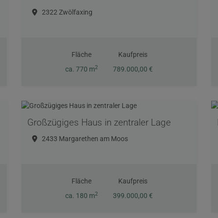
2322 Zwölfaxing
Fläche
Kaufpreis
2
ca. 770 m
789.000,00 €
r See
Großzügiges Haus in zentraler Lage
2433 Margarethen am Moos
Fläche
Kaufpreis
2
ca. 180 m
399.000,00 €