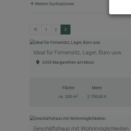
Weitere Suchoptionen
1
2
3
Ideal für Firmensitz, Lager, Büro usw.
2433 Margarethen am Moos
Fläche
Miete
2
ca. 200 m
2.750,00 €
Geschäftshaus mit Wohnmöglichkeiten