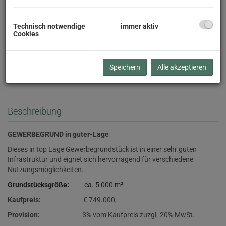
Technisch notwendige
immer aktiv
Cookies
Speichern
Alle akzeptieren
Beschreibung
GEWERBEGRUND in guter-Lage
Dieses in top Lage Gewerbegrundstück ist in einer sehr guten
Infrastruktur und eignet sich hervorragend für verschiedene
Nutzungsmöglichkeiten.
Grundstücksgröße:
ca. 5 000 m²
Kaufpreis:
€ 749.000,--
Provision:
3% vom Kaufpreis zuzgl. 20% MwSt.