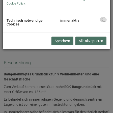
Cookie Policy
.
Technisch notwendige
immer aktiv
Cookies
Speichern
Alle akzeptieren
Beschreibung
Baugenehmigtes Grundstück für 9 Wohneinheiten und eine
Geschäftsfläche
Zum Verkauf kommt dieses Stadtnahe
ECK
-
Baugrundstück
mit
einer Größe von ca. 136 m².
Es befindet sich in einer ruhigen Gegend und dennoch zentralen
Lage und ist von einer guten Infrastruktur umgeben.
In Unmittelbarer Nähe befindet sich alles was für den täglich Bedarf