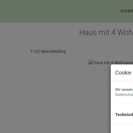
HOM
Haus mit 4 Woh
1120 Wien,Meidling
Cookie 
Wir verwen
Datenschut
Technisc