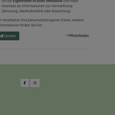
Ich bin
Eigentümer:in einer Immobilie
und habe
Interesse an Informationen zur Vermarktung
(Beratung, Marktüberblick oder Bewertung).
r verarbeiten Ihre personenbezogenen Daten, weitere
formationen finden Sie
hier
.
* Pflichtfelder
Senden