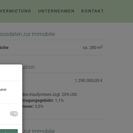
 VERMIETUNG
UNTERNEHMEN
KONTAKT
asisdaten zur Immobilie
2
läche
ca. 280 m
reisinformation
ufpreis:
1.290.000,00 €
erer
ovision:
3% des Kaufpreises zzgl. 20% USt.
rundbucheintragungsgebühr:
1,1%
runderwerbsteuer:
3,5%
asisdaten zur Immobilie