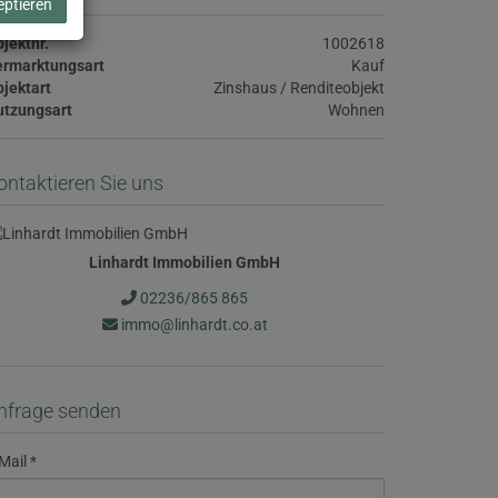
eptieren
jektnr.
1002618
ermarktungsart
Kauf
jektart
Zinshaus / Renditeobjekt
utzungsart
Wohnen
ontaktieren Sie uns
Linhardt Immobilien GmbH
02236/865 865
immo@linhardt.co.at
nfrage senden
Mail