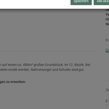
Speichern
Alle akz
Ob
V
Ob
N
K
h auf einem ca. 488m² großen Grundstück. im 12. Bezirk. Bei
ten erzielt werden. Nahversorger und Schulen sind gut
gen zu erwerben.
A
E-