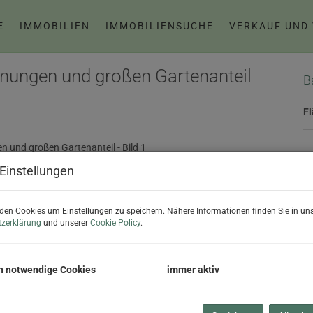
E
IMMOBILIEN
IMMOBILIENSUCHE
VERKAUF UND
nungen und großen Gartenanteil
B
F
P
Einstellungen
Ka
den Cookies um Einstellungen zu speichern. Nähere Informationen finden Sie in uns
Pr
zerklärung
und unserer
Cookie Policy
.
G
G
h notwendige Cookies
immer aktiv
B