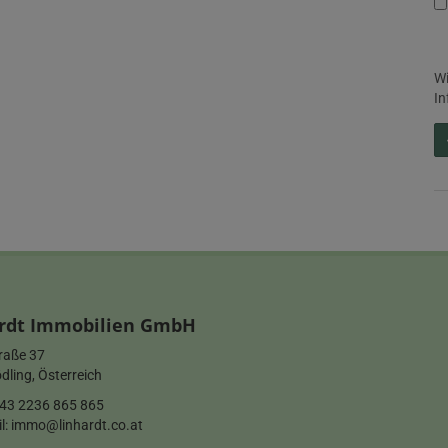
Wi
In
rdt Immobilien GmbH
raße 37
ling, Österreich
43 2236 865 865
l:
immo@linhardt.co.at