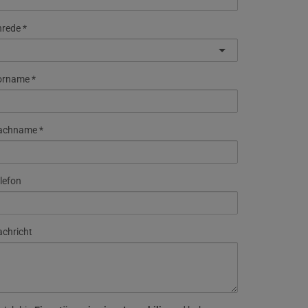
nrede
orname
achname
lefon
chricht