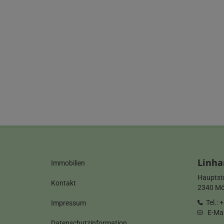
Linha
Immobilien
Hauptst
Kontakt
2340 Möd
Tel.:
+
Impressum
E-Mai
Datenschutzinformation