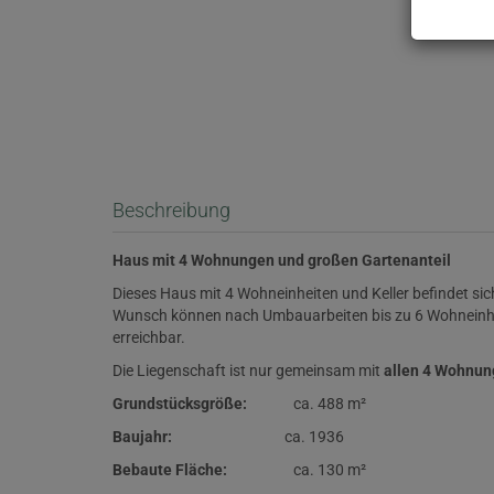
Beschreibung
Haus mit 4 Wohnungen und großen Gartenanteil
Dieses Haus mit 4 Wohneinheiten und Keller befindet sic
Wunsch können nach Umbauarbeiten bis zu 6 Wohneinhei
erreichbar.
Die Liegenschaft ist nur gemeinsam mit
allen 4 Wohnun
Grundstücksgröße:
ca. 488 m²
Baujahr:
ca. 1936
Bebaute Fläche:
ca. 130 m²