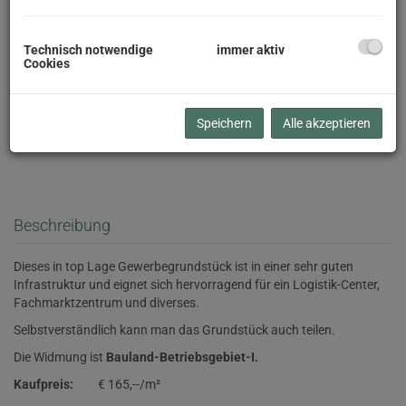
Technisch notwendige
immer aktiv
Cookies
Speichern
Alle akzeptieren
Beschreibung
Dieses in top Lage Gewerbegrundstück ist in einer sehr guten
Infrastruktur und eignet sich hervorragend für ein Logistik-Center,
Fachmarktzentrum und diverses.
Selbstverständlich kann man das Grundstück auch teilen.
Die Widmung ist
Bauland-Betriebsgebiet-I.
Kaufpreis:
€ 165,--/m²